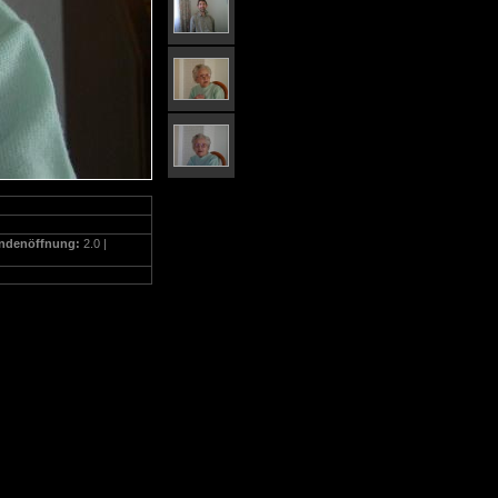
ndenöffnung:
2.0 |