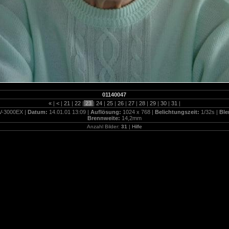
01140047
«
|
<
|
21
|
22
|
23
|
24
|
25
|
26
|
27
|
28
|
29
|
30
|
31
|
-3000EX |
Datum:
14.01.01 13:09 |
Auflösung:
1024 x 768 |
Belichtungszeit:
1/32s |
Ble
Brennweite:
14,2mm
Anzahl Bilder:
31
|
Hilfe